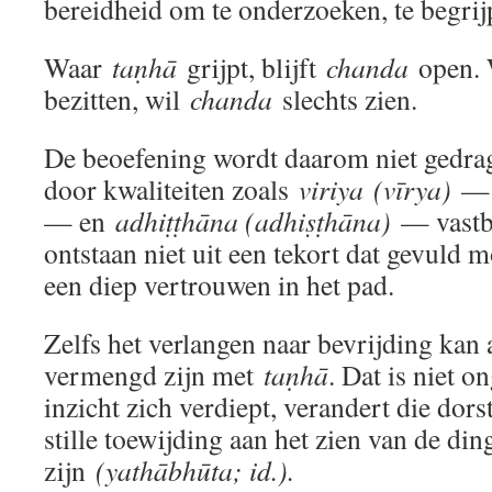
bereidheid om te onderzoeken, te begri
Waar
taṇhā
grijpt, blijft
chanda
open.
bezitten, wil
chanda
slechts zien.
De beoefening wordt daarom niet gedra
door kwaliteiten zoals
viriya
(vīrya)
— 
— en
adhiṭṭhāna (adhiṣṭhāna)
— vastb
ontstaan niet uit een tekort dat gevuld 
een diep vertrouwen in het pad.
Zelfs het verlangen naar bevrijding kan
vermengd zijn met
taṇhā
. Dat is niet 
inzicht zich verdiept, verandert die dorst
stille toewijding aan het zien van de din
zijn
(yathābhūta; id.).