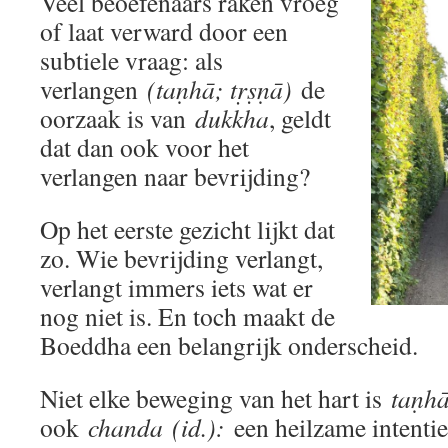
Veel beoefenaars raken vroeg
of laat verward door een
subtiele vraag: als
verlangen
(taṇhā; tṛṣṇā)
de
oorzaak is van
dukkha
, geldt
dat dan ook voor het
verlangen naar bevrijding?
Op het eerste gezicht lijkt dat
zo. Wie bevrijding verlangt,
verlangt immers iets wat er
nog niet is. En toch maakt de
Boeddha een belangrijk onderscheid.
Niet elke beweging van het hart is
taṇh
ook
chanda
(id.):
een heilzame intentie