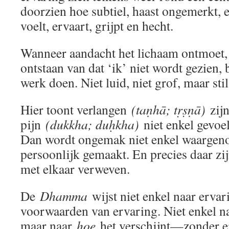
doorzien hoe subtiel, haast ongemerkt, e
voelt, ervaart, grijpt en hecht.
Wanneer aandacht het lichaam ontmoet, 
ontstaan van dat ‘ik’ niet wordt gezien, b
werk doen. Niet luid, niet grof, maar st
Hier toont verlangen
(taṇhā; tṛṣṇā)
zij
pijn
(dukkha; duḥkha)
niet enkel gevoe
Dan wordt ongemak niet enkel waargen
persoonlijk gemaakt. En precies daar zij
met elkaar verweven.
De
Dhamma
wijst niet enkel naar ervar
voorwaarden van ervaring. Niet enkel 
maar naar
hoe
het verschijnt—zonder ei