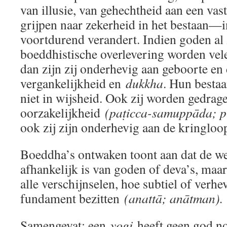
van illusie, van gehechtheid aan een vast
grijpen naar zekerheid in het bestaan—i
voortdurend verandert. Indien goden a
boeddhistische overlevering worden ve
dan zijn zij onderhevig aan geboorte en
vergankelijkheid en
dukkha
. Hun bestaa
niet in wijsheid. Ook zij worden gedrag
oorzakelijkheid
(paṭicca-samuppāda; p
ook zij zijn onderhevig aan de kringlo
Boeddha’s ontwaken toont aan dat de we
afhankelijk is van goden of deva’s, maar
alle verschijnselen, hoe subtiel of verh
fundament bezitten
(anattā; anātman).
Samengevat: een
yogi
heeft geen god n