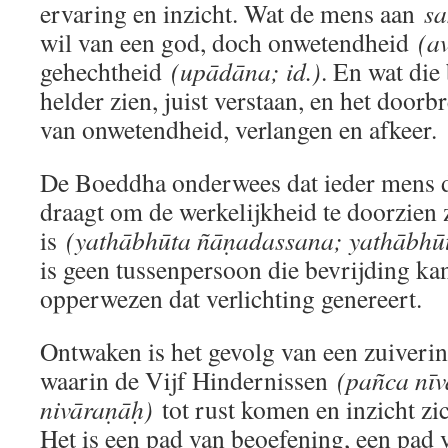
ervaring en inzicht. Wat de mens aan
s
wil van een god, doch onwetendheid
(av
gehechtheid
(upādāna; id.)
. En wat die
helder zien, juist verstaan, en het door
van onwetendheid, verlangen en afkeer.
De Boeddha onderwees dat ieder mens d
draagt om de werkelijkheid te doorzien 
is
(yathābhūta ñāṇadassana; yathābhū
is geen tussenpersoon die bevrijding ka
opperwezen dat verlichting genereert.
Ontwaken is het gevolg van een zuiverin
waarin de Vijf Hindernissen
(pañca nī
nivāraṇāḥ)
tot rust komen en inzicht zi
Het is een pad van beoefening, een pad v