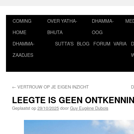
Ga
naar
de
COMING
OVER YATHA-
DHAMMA-
MED
inhoud
HOME
BHUTA
OOG
DHAMMA-
SUTTA’S
BLOG
FORUM
VARIA
ZAADJES
←
VERTROUW OP JE EIGEN INZICHT
D
LEEGTE IS GEEN ONTKENNI
Geplaatst op
29/10/2025
door
Guy Eugène Dubois