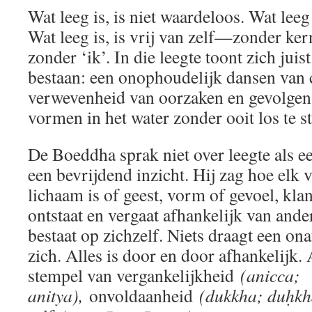
Wat leeg is, is niet waardeloos. Wat leeg 
Wat leeg is, is vrij van zelf—zonder ker
zonder ‘ik’. In die leegte toont zich juis
bestaan: een onophoudelijk dansen van c
verwevenheid van oorzaken en gevolgen, 
vormen in het water zonder ooit los te s
De Boeddha sprak niet over leegte als ee
een bevrijdend inzicht. Hij zag hoe elk
lichaam is of geest, vorm of gevoel, kl
ontstaat en vergaat afhankelijk van ande
bestaat op zichzelf. Niets draagt een on
zich. Alles is door en door afhankelijk. 
stempel van vergankelijkheid
(anicca;
anitya),
onvoldaanheid
(dukkha; duḥkh