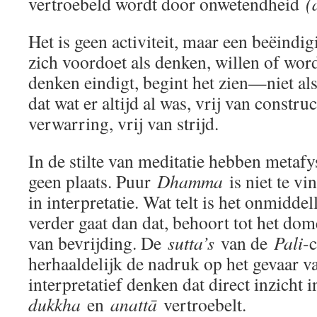
vertroebeld wordt door onwetendheid
(
Het is geen activiteit, maar een beëindigi
zich voordoet als denken, willen of wo
denken eindigt, begint het zien—niet als
dat wat er altijd al was, vrij van construc
verwarring, vrij van strijd.
In de stilte van meditatie hebben metaf
geen plaats. Puur
Dhamma
is niet te vi
in interpretatie. Wat telt is het onmiddel
verder gaat dan dat, behoort tot het dome
van bevrijding. De
sutta’s
van de
Pali
-
herhaaldelijk de nadruk op het gevaar va
interpretatief denken dat direct inzicht 
dukkha
en
anattā
vertroebelt.