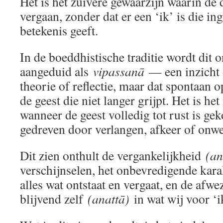
Het is het zuivere gewaarzijn waarin de
vergaan, zonder dat er een ‘ik’ is die ing
betekenis geeft.
In de boeddhistische traditie wordt dit 
aangeduid als
vipassanā
— een inzicht d
theorie of reflectie, maar dat spontaan op
de geest die niet langer grijpt. Het is het
wanneer de geest volledig tot rust is ge
gedreven door verlangen, afkeer of onw
Dit zien onthult de vergankelijkheid
(an
verschijnselen, het onbevredigende kar
alles wat ontstaat en vergaat, en de afw
blijvend zelf
(anattā)
in wat wij voor ‘i