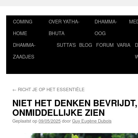
Ga
naar
de
COMING
OVER YATHA-
DHAMMA-
MED
inhoud
HOME
BHUTA
OOG
DHAMMA-
SUTTA’S
BLOG
FORUM
VARIA
ZAADJES
←
RICHT JE OP HET ESSENTIËLE
NIET HET DENKEN BEVRIJDT
ONMIDDELLIJKE ZIEN
Geplaatst op
09/05/2025
door
Guy Eugène Dubois