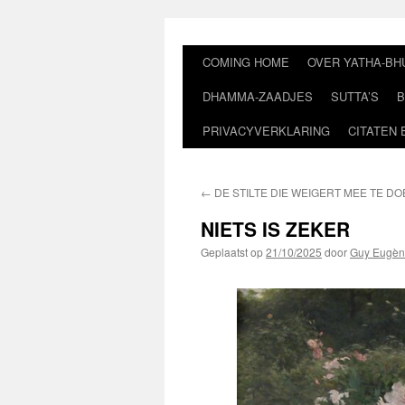
Ga
naar
de
COMING HOME
OVER YATHA-BH
inhoud
DHAMMA-ZAADJES
SUTTA’S
B
PRIVACYVERKLARING
CITATEN 
←
DE STILTE DIE WEIGERT MEE TE D
NIETS IS ZEKER
Geplaatst op
21/10/2025
door
Guy Eugèn