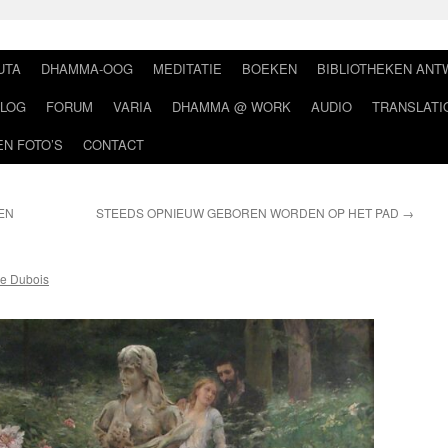
UTA
DHAMMA-OOG
MEDITATIE
BOEKEN
BIBLIOTHEKEN AN
LOG
FORUM
VARIA
DHAMMA @ WORK
AUDIO
TRANSLATI
EN FOTO’S
CONTACT
OEN
STEEDS OPNIEUW GEBOREN WORDEN OP HET PAD
→
e Dubois