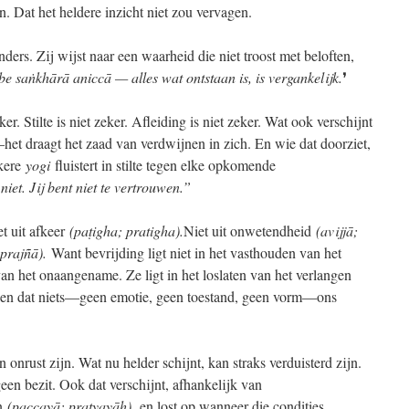
n. Dat het heldere inzicht niet zou vervagen.
ders. Zij wijst naar een waarheid die niet troost met beloften,
e saṅkhārā aniccā — alles wat ontstaan is, is vergankelijk.
❜
ker. Stilte is niet zeker. Afleiding is niet zeker. Wat ook verschijnt
et draagt het zaad van verdwijnen in zich. En wie dat doorziet,
kkere
yogi
fluistert in stilte tegen elke opkomende
 niet. Jij bent niet te vertrouwen.”
iet uit afkeer
(paṭigha; pratigha).
Niet uit onwetendheid
(avijjā;
 prajñā).
Want bevrijding ligt niet in het vasthouden van het
an het onaangename. Ze ligt in het loslaten van het verlangen
elen dat niets—geen emotie, geen toestand, geen vorm—ons
onrust zijn. Wat nu helder schijnt, kan straks verduisterd zijn.
geen bezit. Ook dat verschijnt, afhankelijk van
en
(paccayā; pratyayāḥ),
en lost op wanneer die condities