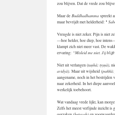
zou blijven. Dat de vrede zou blijve
Maar de
Buddhadhamma
spreekt an
maar bevrijdt met helderheid:
❛
Sabb
Vreugde is niet zeker. Pijn is niet ze
—hoe helder, hoe diep, hoe intens—h
klampt zich niet meer vast. De wa
ervaring:
“Misleid me niet. Jij blijft
Niet uit verlangen (
taṇhā; tṛṣṇā)
, n
avidyā).
Maar uit wijsheid
(paññā;
aangename, noch in het bestrijden v
naar zekerheid. In het diepe aanvo
werkelijk toebehoort.
Wat vandaag vrede lijkt, kan morgen 
Zelfs het meest verfijnde inzicht is 
oorzaken
(hetavaḥ)
en voorwaard