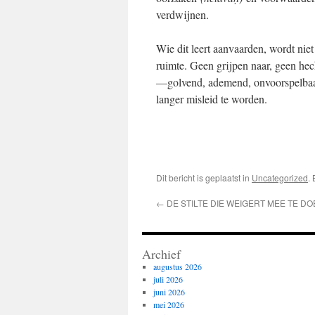
verdwijnen.
Wie dit leert aanvaarden, wordt niet c
ruimte. Geen grijpen naar, geen hec
—golvend, ademend, onvoorspelbaar
langer misleid te worden.
Dit bericht is geplaatst in
Uncategorized
.
←
DE STILTE DIE WEIGERT MEE TE D
Archief
augustus 2026
juli 2026
juni 2026
mei 2026