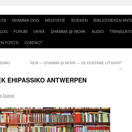
UTA
DHAMMA-OOG
MEDITATIE
BOEKEN
BIBLIOTHEKEN AN
LOG
FORUM
VARIA
DHAMMA @ WORK
AUDIO
TRANSLATI
EN FOTO’S
CONTACT
SSIKO
NEW — DHAMMA @ WORK — DE EENZAME UITVAART
→
EK EHIPASSIKO ANTWERPEN
e Dubois