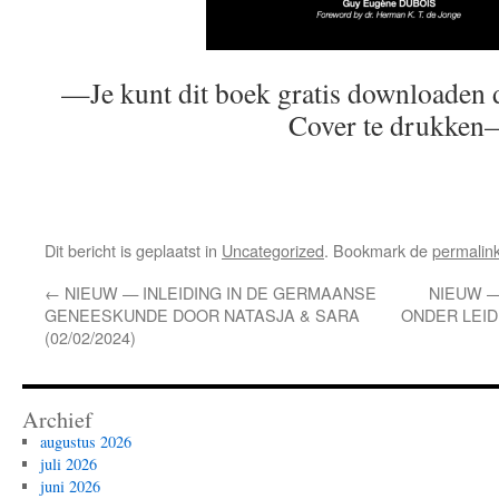
—Je kunt dit boek gratis downloaden 
Cover te drukke
Dit bericht is geplaatst in
Uncategorized
. Bookmark de
permalin
←
NIEUW — INLEIDING IN DE GERMAANSE
NIEUW —
GENEESKUNDE DOOR NATASJA & SARA
ONDER LEIDI
(02/02/2024)
Archief
augustus 2026
juli 2026
juni 2026