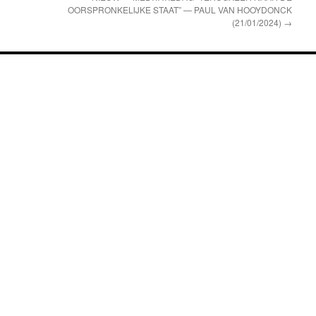
OORSPRONKELIJKE STAAT” — PAUL VAN HOOYDONCK
(21/01/2024)
→