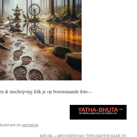
n & inschrijving klik je op bovenstaande foto—
 Bookmark de
permalink
.
NIEUW — MEDITATIEDAG “TERUGKEER NAAR DE