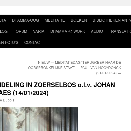
UTA
DHAMMA-OOG
MEDITATIE
BOEKEN
BIBLIOTHEKEN AN
LOG
FORUM
VARIA
DHAMMA @ WORK
AUDIO
TRANSLATI
EN FOTO’S
CONTACT
NIEUW — MEDITATIEDAG “TERUGKEER NAAR DE
OORSPRONKELIJKE STAAT” — PAUL VAN HOOYDONCK
(21/01/2024)
→
DELING IN ZOERSELBOS o.l.v. JOHAN
S (14/01/2024)
e Dubois