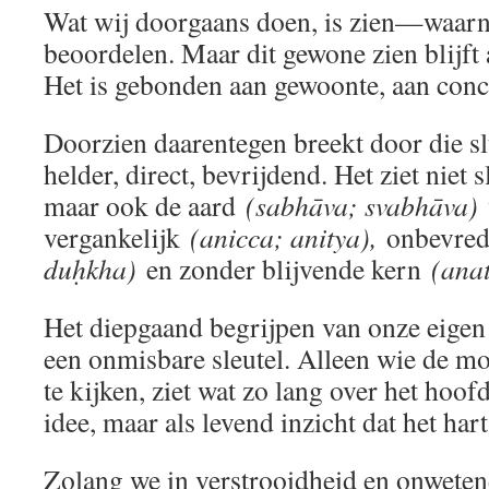
Wat wij doorgaans doen, is zien—waar
beoordelen. Maar dit gewone zien blijft
Het is gebonden aan gewoonte, aan conce
Doorzien daarentegen breekt door die sl
helder, direct, bevrijdend. Het ziet niet s
maar ook de aard
(sabhāva; svabhāva)
vergankelijk
(anicca; anitya),
onbevre
duḥkha)
en zonder blijvende kern
(ana
Het diepgaand begrijpen van onze eigen 
een onmisbare sleutel. Alleen wie de m
te kijken, ziet wat zo lang over het hoof
idee, maar als levend inzicht dat het hart
Zolang we in verstrooidheid en onwete