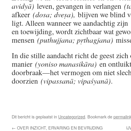
avidyā)
leven, gevangen in verlangen
(t
afkeer
(dosa; dveṣa),
blijven we blind 
ligt. Alleen wanneer we aandachtig zijn
en toewijding, wordt zichtbaar wat gew
mensen
(puthujjana; pṛthagjana)
miss
In die stille aandacht richt de geest zich
manier
(yoniso manasikāra)
en ontluikt
doorbraak—het vermogen om niet slechts
doorzien
(vipassanā; vipaśyanā)
.
Dit bericht is geplaatst in
Uncategorized
. Bookmark de
permalin
←
OVER INZICHT, ERVARING EN BEVRIJDING
I