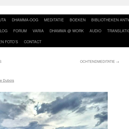
UTA
DHAMMA-OOG
MEDITATIE
BOEKEN
BIBLIOTHEKEN AN
LOG
FORUM
VARIA
DHAMMA @ WORK
AUDIO
TRANSLATI
EN FOTO’S
CONTACT
S
OCHTENDMEDITATIE
→
e Dubois