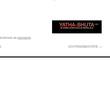
 Bookmark de
permalink
.
S
OCHTENDMEDITATIE
→