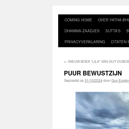
Ga
naar
de
COMING HOME
OVER YATHA-BH
inhoud
DHAMMA-ZAADJES
SUTTA’S
B
PRIVACYVERKLARING
CITATEN 
←
NIEUW BOEK “LILA” VAN GUY DUBOI
PUUR BEWUSTZIJN
Geplaatst op
31/10/2024
door
Guy Eugèn