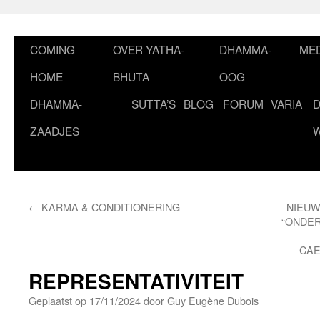
Ga
naar
de
COMING
OVER YATHA-
DHAMMA-
MED
inhoud
HOME
BHUTA
OOG
DHAMMA-
SUTTA’S
BLOG
FORUM
VARIA
ZAADJES
←
KARMA & CONDITIONERING
NIEUW
“ONDER
CAE
REPRESENTATIVITEIT
Geplaatst op
17/11/2024
door
Guy Eugène Dubois