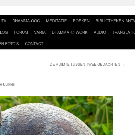
UTA
DHAMMA-OOG
MEDITATIE
BOEKEN
BIBLIOTHEKEN AN
LOG
FORUM
VARIA
DHAMMA @ WORK
AUDIO
TRANSLATI
EN FOTO’S
CONTACT
DE RUIMTE TUSSEN TWEE GEDACHTEN
→
e Dubois