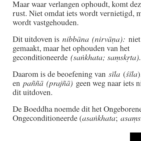
Maar waar verlangen ophoudt, komt dez
rust. Niet omdat iets wordt vernietigd,
wordt vastgehouden.
Dit uitdoven is
nibbāna
(nirvāṇa):
niet
gemaakt, maar het ophouden van het
geconditioneerde
(saṅkhata; saṃskṛta).
Daarom is de beoefening van
sīla
(
śīla
en
paññā
(prajñā)
geen weg naar iets n
dit uitdoven.
De Boeddha noemde dit het Ongeborene
Ongeconditioneerde (
asaṅkhata
;
asaṃs