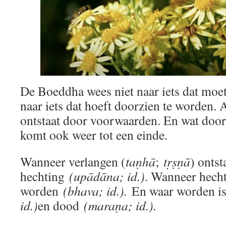
De Boeddha wees niet naar iets dat moe
naar iets dat hoeft doorzien te worden. A
ontstaat door voorwaarden. En wat door
komt ook weer tot een einde.
Wanneer verlangen (
taṇhā
;
tṛṣṇā
) ontst
hechting
(upādāna; id.)
. Wanneer hechti
worden
(bhava; id.).
En waar worden is
id.)
en dood
(maraṇa; id.).