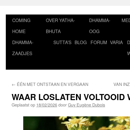
Ga
naar
de
COMING
OVER YATHA-
DHAMMA-
MED
inhoud
HOME
BHUTA
OOG
DHAMMA-
SUTTA’S
BLOG
FORUM
VARIA
ZAADJES
←
ÉÉN MET ONTSTAAN EN VERGAAN
VAN INZ
WAAR LOSLATEN VOLTOOID
Geplaatst op
18/02/2026
door
Guy Eugène Dubois