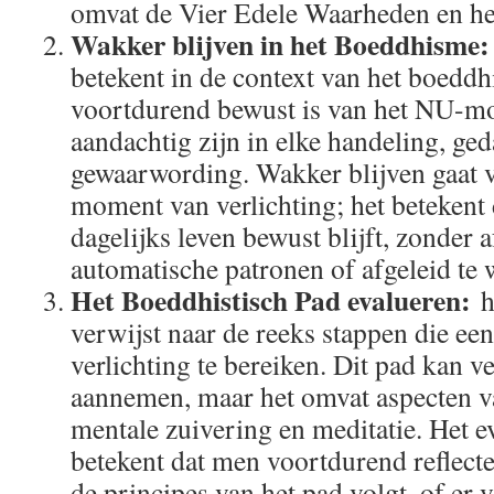
omvat de Vier Edele Waarheden en he
Wakker blijven in het Boeddhisme
betekent in de context van het boedd
voortdurend bewust is van het NU-mo
aandachtig zijn in elke handeling, ge
gewaarwording. Wakker blijven gaat v
moment van verlichting; het betekent 
dagelijks leven bewust blijft, zonder a
automatische patronen of afgeleid te 
Het Boeddhistisch Pad evalueren:
h
verwijst naar de reeks stappen die e
verlichting te bereiken. Dit pad kan 
aannemen, maar het omvat aspecten v
mentale zuivering en meditatie. Het e
betekent dat men voortdurend reflect
de principes van het pad volgt, of er 