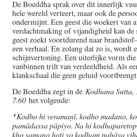
De Boeddha sprak over dit innerlijk vuur
hele wereld verteert, maar ook de perso
ondermijnt. Een geest die woekert van a
verdachtmaking of vijandigheid kan de s
geest zoekt voortdurend naar brandstof
een verhaal. En zolang dat zo is, wordt 
schijnvertoning. Een uiterlijke vorm die
vanbinnen trilt van verdeeldheid. Als e
klankschaal die geen geluid voortbrengt
De Boeddha zegt in de
Kodhana Sutta,
7.60
het volgende:
❛ Kodho hi veramaṇī, kodho madano, k
pamādassa pāpiyo. Na hi kodhaparetopi
kho samaṇo hoti yo kodhaṃ pahāya vih