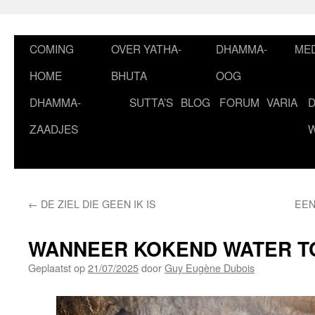
Ga
naar
de
COMING
OVER YATHA-
DHAMMA-
MED
inhoud
HOME
BHUTA
OOG
DHAMMA-
SUTTA’S
BLOG
FORUM
VARIA
ZAADJES
←
DE ZIEL DIE GEEN IK IS
EEN
WANNEER KOKEND WATER T
Geplaatst op
21/07/2025
door
Guy Eugène Dubois