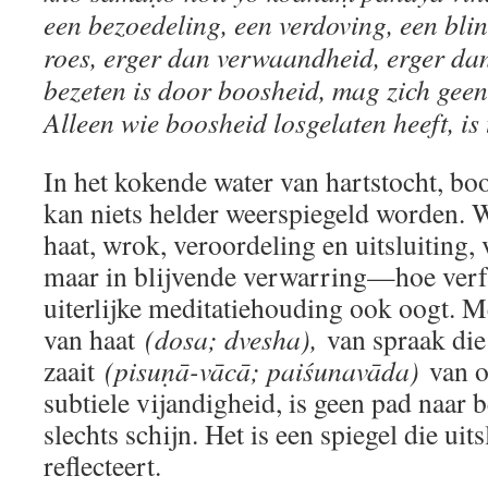
een bezoedeling, een verdoving, een blin
roes, erger dan verwaandheid, erger da
bezeten is door boosheid, mag zich ge
Alleen wie boosheid losgelaten heeft, is
In het kokende water van hartstocht, bo
kan niets helder weerspiegeld worden. W
haat, wrok, veroordeling en uitsluiting, ve
maar in blijvende verwarring—hoe verfi
uiterlijke meditatiehouding ook oogt. Med
van haat
(dosa; dvesha),
van spraak die
zaait
(pisuṇā-vācā; paiśunavāda)
van o
subtiele vijandigheid, is geen pad naar 
slechts schijn. Het is een spiegel die uit
reflecteert.