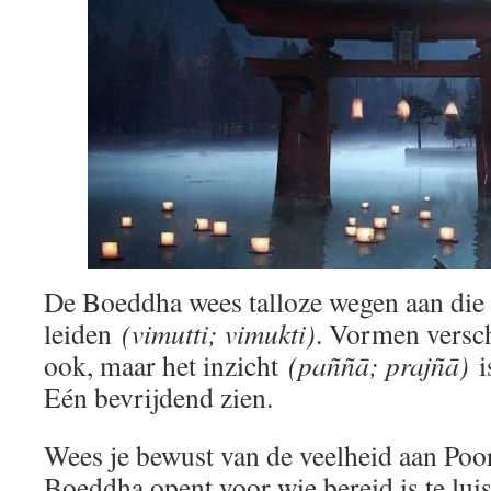
De Boeddha wees talloze wegen aan die 
leiden
(vimutti; vimukti)
. Vormen versc
ook, maar het inzicht
(paññā; prajñā)
i
Eén bevrijdend zien.
Wees je bewust van de veelheid aan Poor
Boeddha opent voor wie bereid is te luis