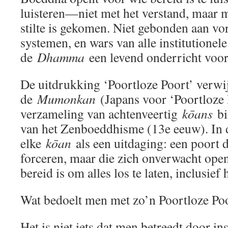
luisteren—niet met het verstand, maar me
stilte is gekomen. Niet gebonden aan vo
systemen, en wars van alle institutionele 
de
Dhamma
een levend onderricht voor
De uitdrukking ‘Poortloze Poort’ verwij
de
Mumonkan
(Japans voor ‘Poortloze
verzameling van achtenveertig
kōans
bi
van het Zenboeddhisme (13e eeuw). In de
elke
kōan
als een uitdaging: een poort 
forceren, maar die zich onverwacht o
bereid is om alles los te laten, inclusief 
Wat bedoelt men met zo’n Poortloze Po
Het is niet iets dat men betreedt door in