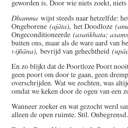
geworden is. Door wie niets zoekt, niets 
Dhamma
wijst steeds naar hetzelfde: he
Ongeborene
(ajāta),
het Doodloze
(ama
Ongeconditioneerde
(asaṅkhata; asaṃs
buiten ons, maar als de ware aard van 
vijñāna),
bevrijd van gehechtheid
(upād
En zo blijkt dat de Poortloze Poort nooi
geen poort om door te gaan, geen dremp
overschrijden. Wat we zochten, was alti
omdat we keken door de ogen van een z
Wanneer zoeker en wat gezocht werd same
alleen de open ruimte. Stil. Onbegrensd.