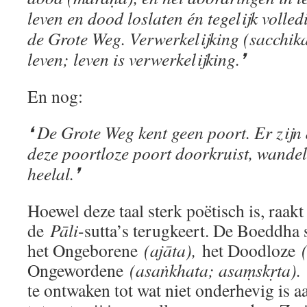
leven en dood loslaten én tegelijk volle
de Grote Weg. Verwerkelijking (sacchika
leven; leven is verwerkelijking.❜
En nog:
❛ De Grote Weg kent geen poort. Er zijn
deze poortloze poort doorkruist, wandelt
heelal.❜
Hoewel deze taal sterk poëtisch is, raakt
de
Pāli
-sutta’s terugkeert. De Boeddha 
het Ongeborene
(ajāta),
het Doodloze
Ongewordene
(asaṅkhata; asaṃskṛta).
te ontwaken tot wat niet onderhevig is a