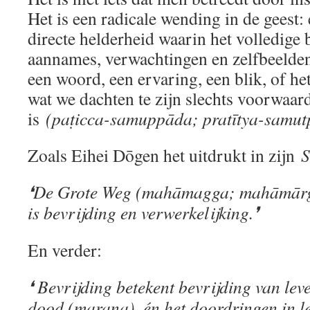
Het is een radicale wending in de geest:
directe helderheid waarin het volledig
aannames, verwachtingen en zelfbeelden
een woord, een ervaring, een blik, of het
wat we dachten te zijn slechts voorwaard
is
(paṭicca-samuppāda; pratītya-samut
Zoals Eihei Dōgen het uitdrukt in zijn
S
❛De Grote Weg (mahāmagga; mahāmārga
is bevrijding en verwerkelijking.❜
En verder:
❛ Bevrijding betekent bevrijding van leve
dood (maraṇa), én het doordringen in le