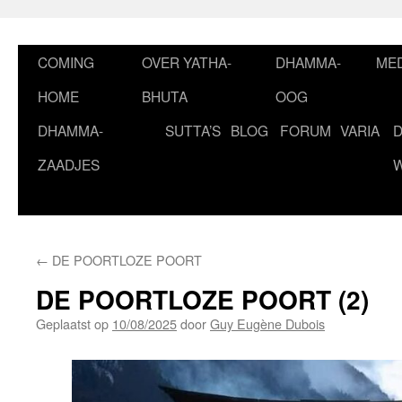
Ga
naar
de
COMING
OVER YATHA-
DHAMMA-
MED
inhoud
HOME
BHUTA
OOG
DHAMMA-
SUTTA’S
BLOG
FORUM
VARIA
ZAADJES
←
DE POORTLOZE POORT
DE POORTLOZE POORT (2)
Geplaatst op
10/08/2025
door
Guy Eugène Dubois