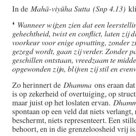
In de
Mahā-viyūha Sutta
(Snp 4.13)
kli
❛
Wanneer wijzen zien dat een leerstellin
gehechtheid, twist en conflict, laten zij 
voorkeur voor enige opvatting, zonder z
gezegd wordt, gaan zij verder. Zonder pa
geschillen ontstaan, vreedzaam te midde
opgewonden zijn, blijven zij stil en eve
Zo herinnert de
Dhamma
ons eraan dat
is op zekerheid of overtuiging, op struct
maar juist op het loslaten ervan.
Dham
spontaan op een veld dat niets verlangt, 
beschermt, niets representeert. Een stil
behoort, en in die grenzeloosheid vrij is