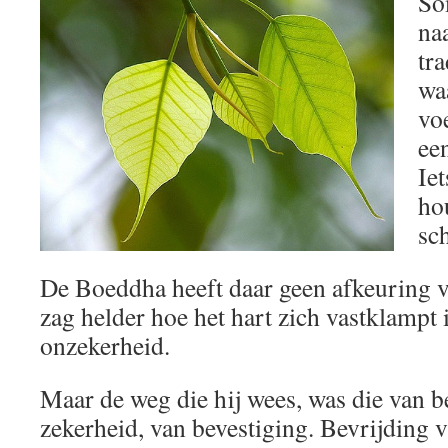
So
naa
tr
wa
vo
een
Iet
ho
sc
De Boeddha heeft daar geen afkeuring v
zag helder hoe het hart zich vastklampt 
onzekerheid.
Maar de weg die hij wees, was die van be
zekerheid, van bevestiging. Bevrijding 