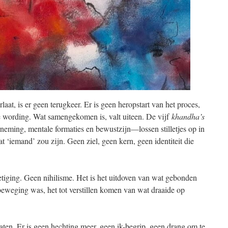
aat, is er geen terugkeer. Er is geen heropstart van het proces,
 wording. Wat samengekomen is, valt uiteen. De vijf
khandha’s
eming, mentale formaties en bewustzijn—lossen stilletjes op in
at ‘iemand’ zou zijn. Geen ziel, geen kern, geen identiteit die
ietiging. Geen nihilisme. Het is het uitdoven van wat gebonden
beweging was, het tot verstillen komen van wat draaide op
laten. Er is geen hechting meer, geen ik-begrip, geen drang om te