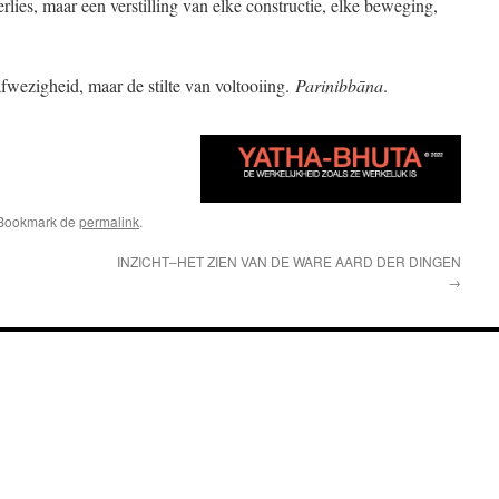
lies, maar een verstilling van elke constructie, elke beweging,
n afwezigheid, maar de stilte van voltooiing.
Parinibbāna
.
 Bookmark de
permalink
.
INZICHT–HET ZIEN VAN DE WARE AARD DER DINGEN
→