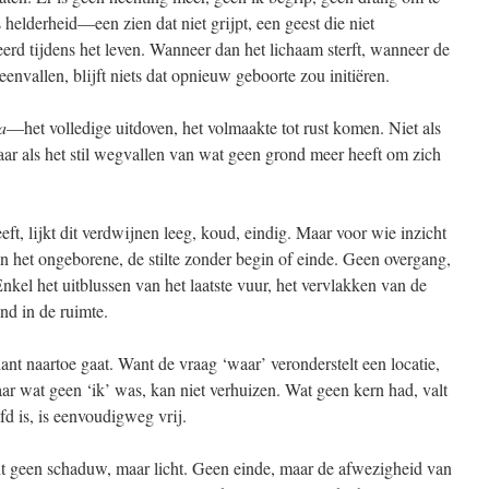
 helderheid—een zien dat niet grijpt, een geest die niet
eerd tijdens het leven. Wanneer dan het lichaam sterft, wanneer de
envallen, blijft niets dat opnieuw geboorte zou initiëren.
a
—het volledige uitdoven, het volmaakte tot rust komen. Niet als
maar als het stil wegvallen van wat geen grond meer heeft om zich
ft, lijkt dit verdwijnen leeg, koud, eindig. Maar voor wie inzicht
an het ongeborene, de stilte zonder begin of einde. Geen overgang,
kel het uitblussen van het laatste vuur, het vervlakken van de
ind in de ruimte.
ant naartoe gaat. Want de vraag ‘waar’ veronderstelt een locatie,
aar wat geen ‘ik’ was, kan niet verhuizen. Wat geen kern had, valt
fd is, is eenvoudigweg vrij.
t geen schaduw, maar licht. Geen einde, maar de afwezigheid van