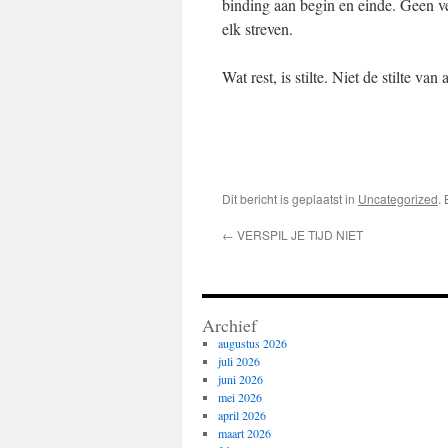
binding aan begin en einde. Geen ver
elk streven.
Wat rest, is stilte. Niet de stilte va
Dit bericht is geplaatst in
Uncategorized
.
←
VERSPIL JE TIJD NIET
Archief
augustus 2026
juli 2026
juni 2026
mei 2026
april 2026
maart 2026