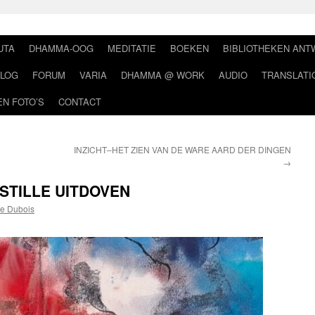
UTA
DHAMMA-OOG
MEDITATIE
BOEKEN
BIBLIOTHEKEN AN
LOG
FORUM
VARIA
DHAMMA @ WORK
AUDIO
TRANSLATI
EN FOTO’S
CONTACT
INZICHT–HET ZIEN VAN DE WARE AARD DER DINGEN
→
STILLE UITDOVEN
e Dubois