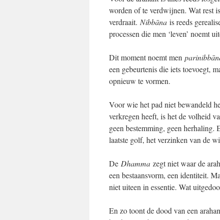
worden of te verdwijnen. Wat rest is
verdraait.
Nibbāna
is reeds gerealis
processen die men ‘leven’ noemt uite
Dit moment noemt men
parinibbān
een gebeurtenis die iets toevoegt, 
opnieuw te vormen.
Voor wie het pad niet bewandeld hee
verkregen heeft, is het de volheid v
geen bestemming, geen herhaling. En
laatste golf, het verzinken van de w
De
Dhamma
zegt niet waar de arah
een bestaansvorm, een identiteit. M
niet uiteen in essentie. Wat uitgedoo
En zo toont de dood van een arahan