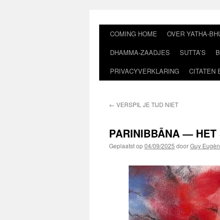
Ga
naar
de
COMING HOME
OVER YATHA-BH
inhoud
DHAMMA-ZAADJES
SUTTA’S
B
PRIVACYVERKLARING
CITATEN 
←
VERSPIL JE TIJD NIET
PARINIBBĀNA — HET 
Geplaatst op
04/09/2025
door
Guy Eugèn